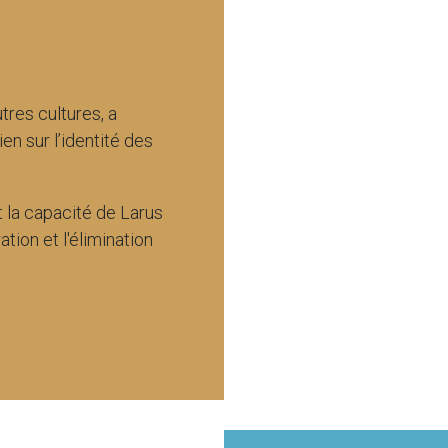
tres cultures, a
en sur l’identité des
nt la capacité de Larus
ation et l'élimination