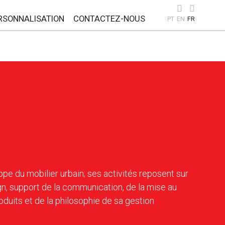
RSONNALISATION
CONTACTEZ-NOUS
PT
EN
FR
pe du mobilier urbain; ses activités reposent sur
gn, support de la communication, de la mise au
duits et de la philosophie de sa gestion