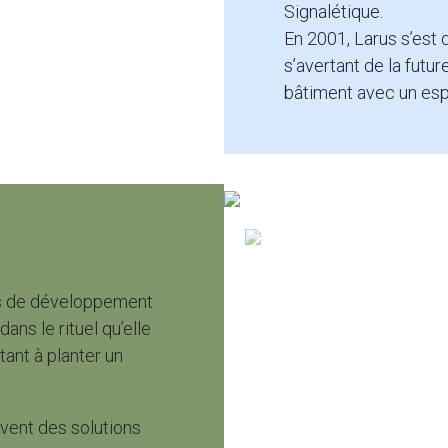
Signalétique.
En 2001, Larus s’est
s’avertant de la futur
bâtiment avec un esp
rs de développement
ans le rituel qu’elle
tant à planter un
vent des solutions