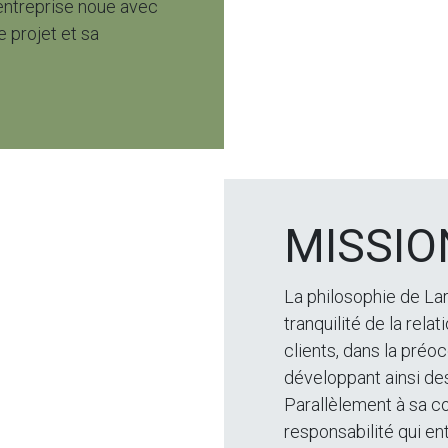
l’entreprise noue avec
e projet et sa
MISSIO
La philosophie de La
tranquilité de la rela
clients, dans la préoc
développant ainsi des
Parallèlement à sa c
responsabilité qui ent