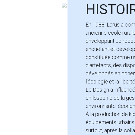
HISTOI
En 1988, Larus a comm
ancienne école rurale
enveloppant.Le recour
enquêtant et dévelop
constituée comme un 
d’artefacts, des dispo
développés en coher
l’écologie et la libert
Le Design a influencé 
philosophie de la ges
environnante, économi
À la production de ki
équipements urbains 
surtout, après la col