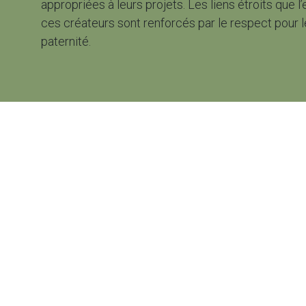
appropriées à leurs projets. Les liens étroits que 
ces créateurs sont renforcés par le respect pour l
paternité.