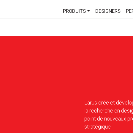
PRODUITS
DESIGNERS
PE
Larus crée et dévelop
la recherche en desi
point de nouveaux pro
stratégique.