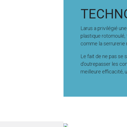
TECHN
Larus a privilégié un
plastique rotomoulé, 
comme la serrurerie 
Le fait de ne pas se 
d’outrepasser les cont
meilleure efficacité, 