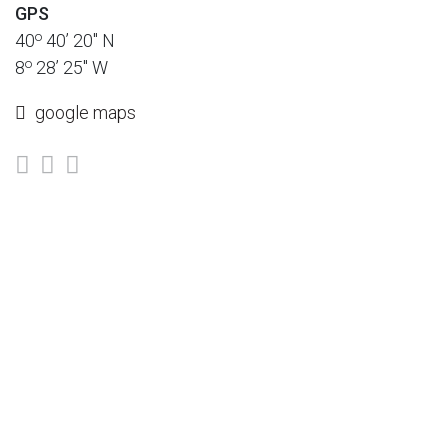
GPS
o
40
40’ 20" N
o
8
28’ 25" W
google maps