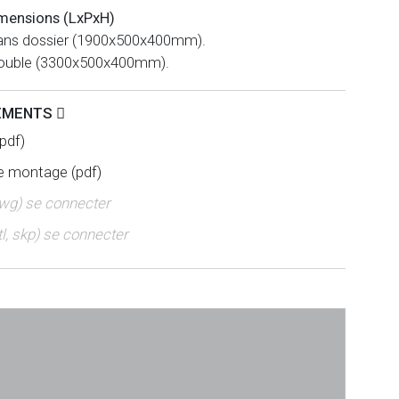
mensions (LxPxH)
ans dossier (1900x500x400mm).
ouble (3300x500x400mm).
EMENTS
pdf)
de montage (pdf)
dwg) se connecter
tl, skp) se connecter