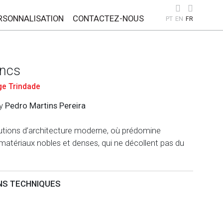
RSONNALISATION
CONTACTEZ-NOUS
PT
EN
FR
ncs
ge Trindade
by
Pedro Martins Pereira
lutions d’architecture moderne, où prédomine
de matériaux nobles et denses, qui ne décollent pas du
NS TECHNIQUES