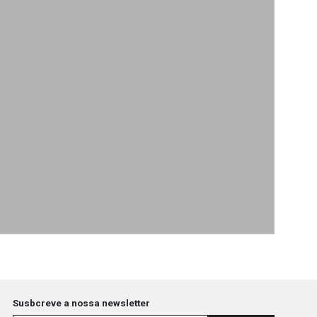
Arqui
Susbcreve a nossa newsletter