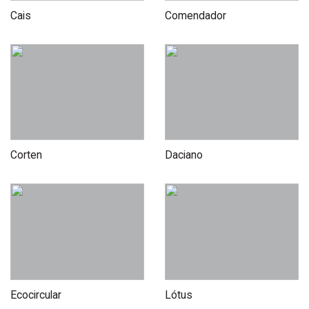
Cais
Comendador
Corten
Daciano
Ecocircular
Lótus