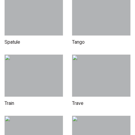
Spatule
Tango
Train
Trave