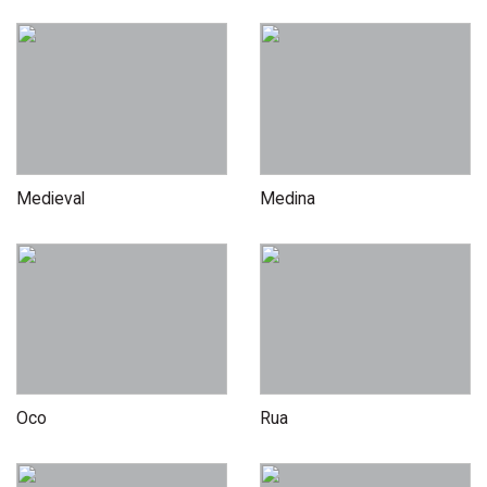
Medieval
Medina
Oco
Rua