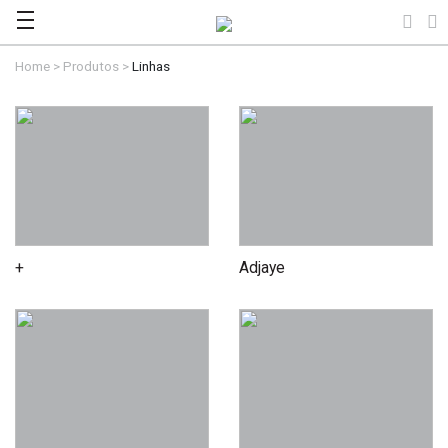
Home
>
Produtos
>
Linhas
+
Adjaye