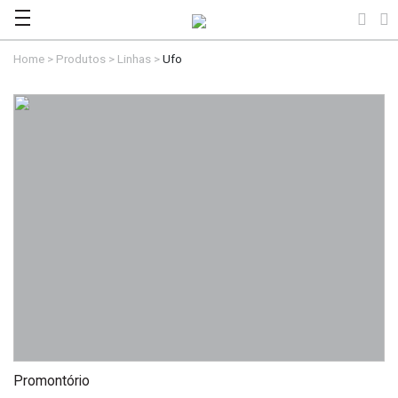
Home
>
Produtos
>
Linhas
>
Ufo
Promontório