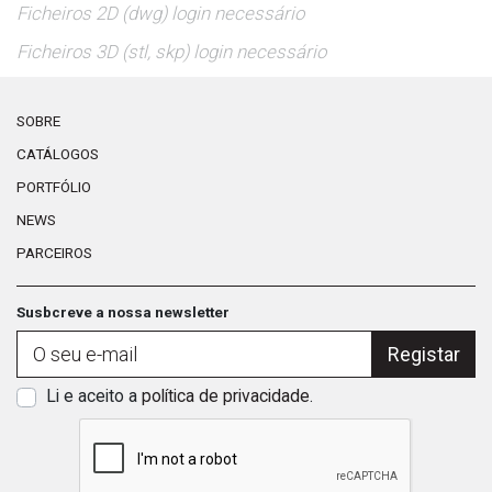
Ficheiros 2D (dwg) login necessário
Ficheiros 3D (stl, skp) login necessário
SOBRE
CATÁLOGOS
PORTFÓLIO
NEWS
PARCEIROS
Susbcreve a nossa newsletter
Registar
Li e aceito a
política de privacidade
.