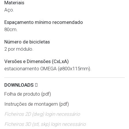
Materiais
Aço.
Espaçamento mínimo recomendado
80cm.
Número de bicicletas
2 por módulo.
Versões e Dimensões (CxLxA)
estacionamento OMEGA (ø800x115mm).
DOWNLOADS
Folha de produto (pdf)
Instruções de montagem (pdf)
Ficheiros 2D (dwg) login necessário
Ficheiros 3D (stl, skp) login necessário