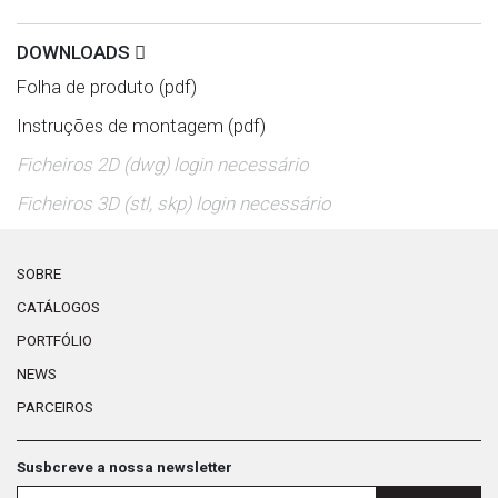
DOWNLOADS
Folha de produto (pdf)
Instruções de montagem (pdf)
Ficheiros 2D (dwg) login necessário
Ficheiros 3D (stl, skp) login necessário
SOBRE
CATÁLOGOS
PORTFÓLIO
NEWS
PARCEIROS
Susbcreve a nossa newsletter