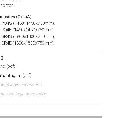
costas.
mensões (CxLxA)
 PQ4S (1450x1450x750mm).
 PQ4E (1450x1450x750mm).
 GR4S (1800x1800x750mm).
 GR4E (1800x1800x750mm).
S
to (pdf)
 montagem (pdf)
(dwg) login necessário
stl, skp) login necessário