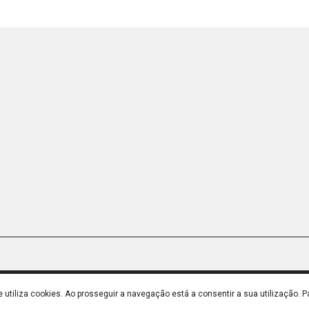
utiliza cookies. Ao prosseguir a navegação está a consentir a sua utilização. P
de Qualidade
© LARUSDESIGN 2023
Desenvolvido por
THESIGN