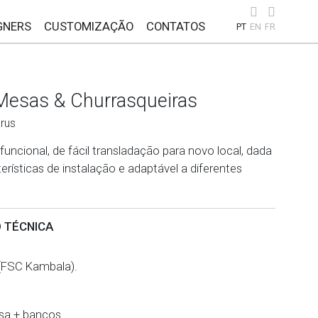
GNERS
CUSTOMIZAÇÃO
CONTATOS
PT
EN
FR
Mesas & Churrasqueiras
rus
 funcional, de fácil transladação para novo local, dada
erísticas de instalação e adaptável a diferentes
 TÉCNICA
(FSC Kambala).
sa + bancos.