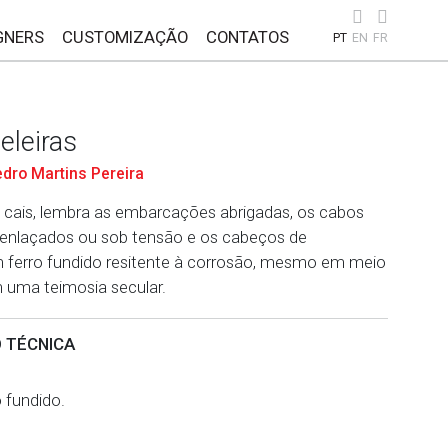
GNERS
CUSTOMIZAÇÃO
CONTATOS
PT
EN
FR
eleiras
dro Martins Pereira
cais, lembra as embarcações abrigadas, os cabos
enlaçados ou sob tensão e os cabeços de
ferro fundido resitente à corrosão, mesmo em meio
 uma teimosia secular.
 TÉCNICA
o fundido.