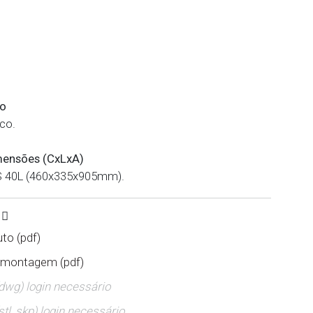
xo
co.
mensões (CxLxA)
IS 40L (460x335x905mm).
S
to (pdf)
 montagem (pdf)
(dwg) login necessário
stl, skp) login necessário