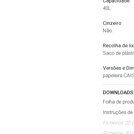
Capacidade
40L.
Cinzeiro
Não.
Recolha de li
Saco de plásti
Versões e Di
papeleira CA
DOWNLOAD
Folha de produ
Instruções de
Ficheiros 2D 
Ficheiros 3D (