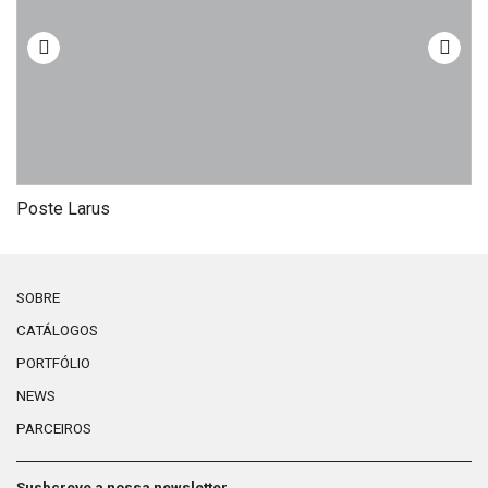
Poste Larus
Q
SOBRE
CATÁLOGOS
PORTFÓLIO
NEWS
PARCEIROS
Susbcreve a nossa newsletter