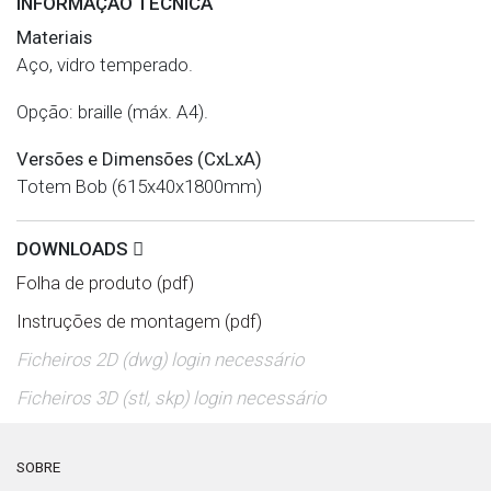
INFORMAÇÃO TÉCNICA
Materiais
Aço, vidro temperado.
Opção: braille (máx. A4).
Versões e Dimensões (CxLxA)
Totem Bob (615x40x1800mm)
DOWNLOADS
Folha de produto (pdf)
Instruções de montagem (pdf)
Ficheiros 2D (dwg) login necessário
Ficheiros 3D (stl, skp) login necessário
SOBRE