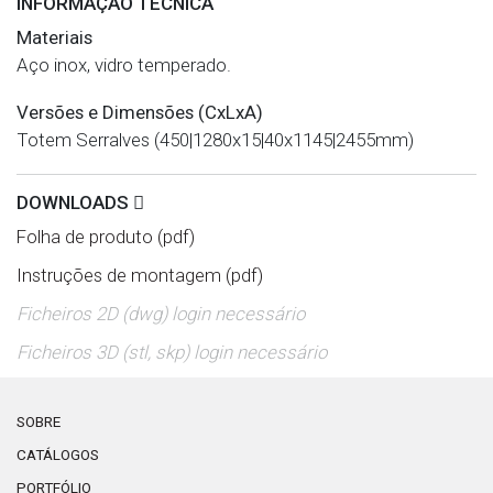
INFORMAÇÃO TÉCNICA
Materiais
Aço inox, vidro temperado.
Versões e Dimensões (CxLxA)
Totem Serralves (450|1280x15|40x1145|2455mm)
DOWNLOADS
Folha de produto (pdf)
Instruções de montagem (pdf)
Ficheiros 2D (dwg) login necessário
Ficheiros 3D (stl, skp) login necessário
SOBRE
CATÁLOGOS
PORTFÓLIO