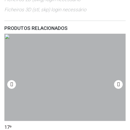
Ficheiros 3D (stl, skp) login necessário
PRODUTOS RELACIONADOS
17º
Lí