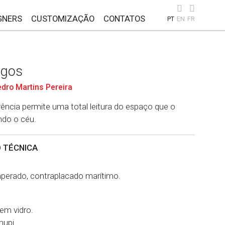
GNERS
CUSTOMIZAÇÃO
CONTATOS
PT
EN
FR
igos
dro Martins Pereira
ência permite uma total leitura do espaço que o
indo o céu.
 TÉCNICA
mperado, contraplacado marítimo.
l em vidro.
mupi.