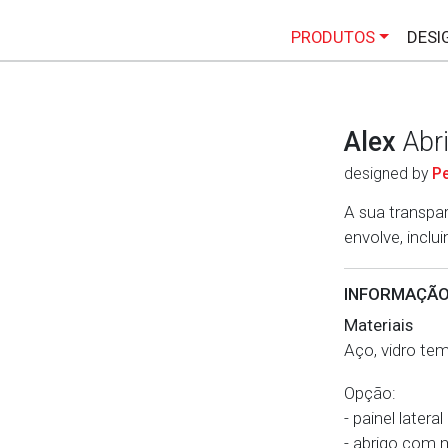
PRODUTOS
DESI
Alex
Abr
designed by
Pe
A sua transpar
envolve, inclu
INFORMAÇÃO
Materiais
Aço, vidro te
Opção:
- painel latera
- abrigo com 