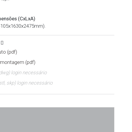
mensões (CxLxA)
(4105x1630x2475mm).
S
to (pdf)
 montagem (pdf)
(dwg) login necessário
stl, skp) login necessário