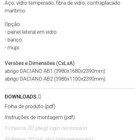
Aço, vidro temperado, fibra de vidro, contraplacado
marítimo.
Opção:
- painel lateral em vidro.
- banco.
- mupi.
Versões e Dimensões (CxLxA)
abrigo DACIANO AB1 (3980x1680x2390mm).
abrigo DACIANO AB2 (3980x1100x2390mm).
DOWNLOADS
Folha de produto (pdf)
Instruções de montagem (pdf)
Ficheiros 2D (dwg) login necessário
Ficheiros 3D (stl, skp) login necessário