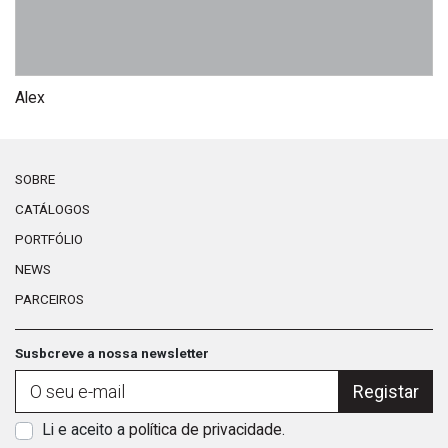
Alex
Ar
SOBRE
CATÁLOGOS
PORTFÓLIO
NEWS
PARCEIROS
Susbcreve a nossa newsletter
Registar
Li e aceito a
política de privacidade
.